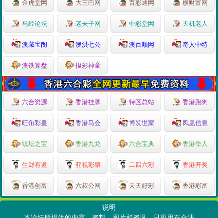
金虎堂网
大三巴网
百彩通网
横财富网
马经论坛
老夫子网
中彩堂网
天机老人
澳藏宝阁
澳洪七公
澳百顺网
奇人中特
澳铁算盘
报彩神童
六合资源
香港挂牌
特区总站
香港跑狗
旺角彩皇
香港马会
博发世家
凤凰信息
镇坛之宝
香港九龙
六合宝典
香港华人
生财有道
亚视彩票
二四六彩
香港开奖
香港创富
六叔公网
天天好彩
香港彩富
说明
本论坛所提供的内容、资料、图片和资讯，只应用在合法