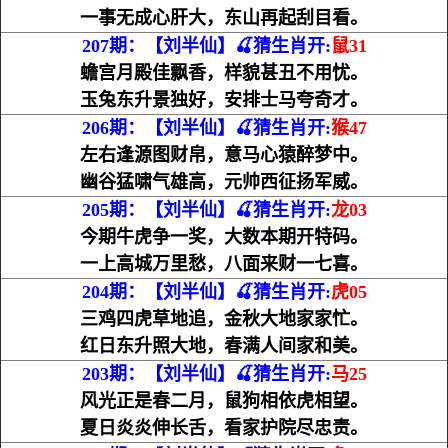
一事无成心肝大，东山再起刮目看。
207期：【刘半仙】🍒猜生肖开:
鼠31
蟾宫月殿佳飘香，样貌甚丑不用忧。
玉兔东升景独好，安排士马夸奇才。
206期：【刘半仙】🍒猜生肖开:
猴47
左右逢源图财帛，意马心猿醉梦中。
幽谷猛啸气雄高，元帅西征扬军威。
205期：【刘半仙】🍒猜生肖开:
龙03
今期牛虎争一奖，大数本期开特码。
一上高城万里愁，八面来财一七喜。
204期：【刘半仙】🍒猜生肖开:
虎05
三鸡四虎草地追，金秋大地家家忙。
红日东升照大地，春满人间家和美。
203期：【刘半仙】🍒猜生肖开:
马25
风光正是春二月，鼠狗相依虎相望。
夏日炎炎伸长舌，看家护院尽忠责。