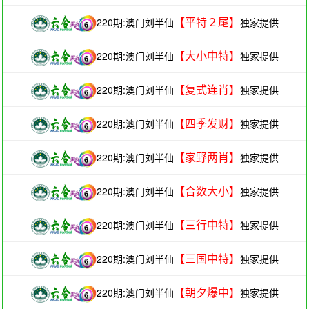
【平特２尾】
220期:澳门刘半仙
独家提供
【大小中特】
220期:澳门刘半仙
独家提供
【复式连肖】
220期:澳门刘半仙
独家提供
【四季发财】
220期:澳门刘半仙
独家提供
【家野两肖】
220期:澳门刘半仙
独家提供
【合数大小】
220期:澳门刘半仙
独家提供
【三行中特】
220期:澳门刘半仙
独家提供
【三国中特】
220期:澳门刘半仙
独家提供
【朝夕爆中】
220期:澳门刘半仙
独家提供