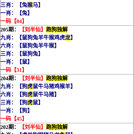
三肖：【兔
猴
马】
一肖：【兔】
一码【04】
205期：
【刘半仙】
跑狗独解
九肖：【鼠狗兔羊牛猴鸡虎
龙
】
六肖：【鼠狗兔羊牛猴】
三肖：【鼠狗兔】
一肖：【鼠】
一码【31】
204期：
【刘半仙】
跑狗独解
九肖：【狗
虎
鼠牛马猪鸡猴羊】
六肖：【狗
虎
鼠牛马猪】
三肖：【狗
虎
鼠】
一肖：【狗】
一码【45】
202期：
【刘半仙】
跑狗独解