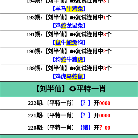
194期:【刘半仙】🏡复试连肖中
3
个
【羊马
牛鸡兔
】
193期:【刘半仙】🏡复试连肖中
1
个
【鸡
蛇
龙鼠兔】
191期:【刘半仙】🏡复试连肖中
3
个
【
鼠
牛
蛇兔
狗】
190期:【刘半仙】🏡复试连肖中
2
个
【狗
蛇
牛猪
虎
】
189期:【刘半仙】🏡复试连肖中
3
个
【鸡虎
马蛇鼠
】
【刘半仙】🌻平特一肖
222期:〔平特一肖〕
【？】
开
0000
221期:〔平特一肖〕
【？】
开
0000
220期:〔平特一肖〕
【猪】
开
？00