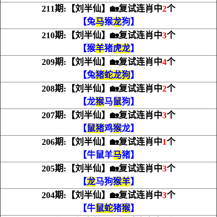
211期:【刘半仙】🏡复试连肖中
2
个
【兔
马
猴
龙
狗】
210期:【刘半仙】🏡复试连肖中
3
个
【猴
羊
猪
虎龙
】
209期:【刘半仙】🏡复试连肖中
4
个
【兔
猪蛇龙狗
】
208期:【刘半仙】🏡复试连肖中
2
个
【龙
猴
马
鼠
狗】
207期:【刘半仙】🏡复试连肖中
3
个
【
鼠猪
鸡
猴
龙】
206期:【刘半仙】🏡复试连肖中
1
个
【牛鼠羊
马
猪】
205期:【刘半仙】🏡复试连肖中
3
个
【
龙
马狗
猴羊
】
204期:【刘半仙】🏡复试连肖中
3
个
【牛
鼠蛇
猪
猴
】