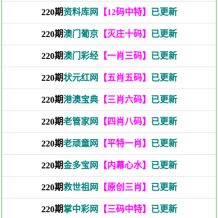
220期
资料库网
【12码中特】
已更新
220期
澳门葡京
【灭庄十码】
已更新
220期
澳门彩经
【一肖三码】
已更新
220期
状元红网
【五肖五码】
已更新
220期
港澳宝典
【三肖六码】
已更新
220期
老管家网
【四肖八码】
已更新
220期
老顽童网
【平特一肖】
已更新
220期
金多宝网
【内幕心水】
已更新
220期
救世祖网
【原创三肖】
已更新
220期
掌中彩网
【三码中特】
已更新