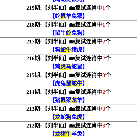
219期:【刘半仙】🏡复试连肖中
1
个
【蛇
鼠
羊兔猴】
218期:【刘半仙】🏡复试连肖中
1
个
【鼠牛
蛇
兔狗】
217期:【刘半仙】🏡复试连肖中
2
个
【狗
蛇牛
猪虎】
216期:【刘半仙】🏡复试连肖中
2
个
【鸡
虎马
蛇鼠】
215期:【刘半仙】🏡复试连肖中
3
个
【虎兔
鼠蛇牛
】
214期:【刘半仙】🏡复试连肖中
2
个
【猪
鼠
猴
龙
羊】
213期:【刘半仙】🏡复试连肖中
3
个
【
龙
蛇
狗
兔
虎
】
212期:【刘半仙】🏡复试连肖中
3
个
【
龙猪牛
羊兔】